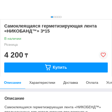
Самоклеящаяся герметизирующая лента
«НИКОБАНД™» 3*15
В наличии
Розница
4 200
₸
Купить
Описание
Характеристики
Доставка
Оплата
Усл
Описание
Самоклеящаяся герметизирующая лента «НИКОБЕНД™»
предназначена для использования при ремонте и