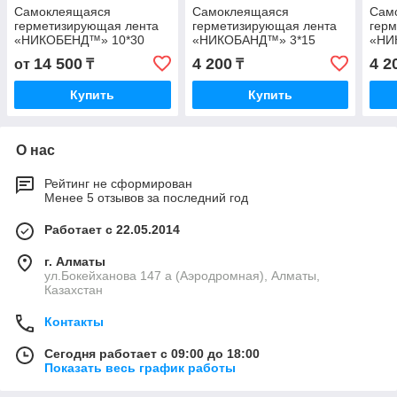
Самоклеящаяся
Самоклеящаяся
Сам
герметизирующая лента
герметизирующая лента
гер
«НИКОБЕНД™» 10*30
«НИКОБАНД™» 3*15
«НИ
3*15
14 500
4 200
4 2
от
₸
₸
Купить
Купить
О нас
Рейтинг не сформирован
Менее 5 отзывов за последний год
Работает с 22.05.2014
г. Алматы
ул.Бокейханова 147 а (Аэродромная), Алматы,
Казахстан
Контакты
Сегодня работает с 09:00 до 18:00
Показать весь график работы