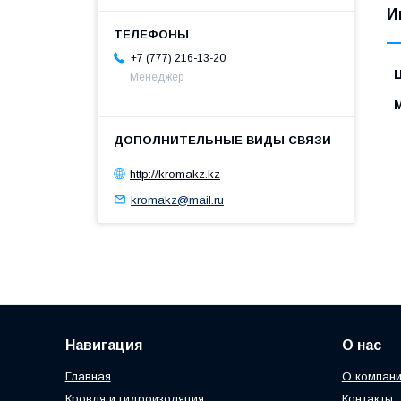
И
+7 (777) 216-13-20
Менеджер
http://kromakz.kz
kromakz@mail.ru
Навигация
О нас
Главная
О компан
Кровля и гидроизоляция
Контакты