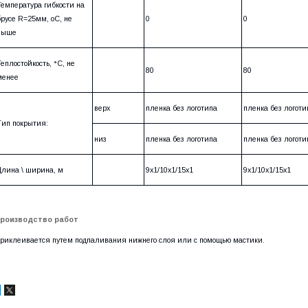
Температура гибкости на
брусе R=25мм, оС, не
0
0
выше
Теплостойкость, °С, не
80
80
менее
верх
пленка без логотипа
пленка без логот
Тип покрытия:
низ
пленка без логотипа
пленка без логот
Длина \ ширина, м
9х1/10х1/15х1
9х1/10х1/15х1
роизводство работ
риклеивается путем подпаливания нижнего слоя или с помощью мастики.