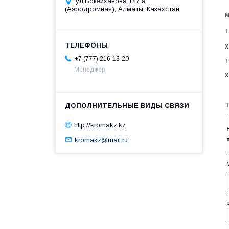
ул.Бокейханова 147 а
(Аэродромная), Алматы, Казахстан
М
Т
Х
+7 (777) 216-13-20
Т
Менеджер
Х
Т
http://kromakz.kz
kromakz@mail.ru