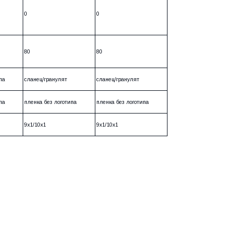
0
0
80
80
ипа
сланец/гранулят
сланец/гранулят
ипа
пленка без логотипа
пленка без логотипа
9х1/10х1
9х1/10х1