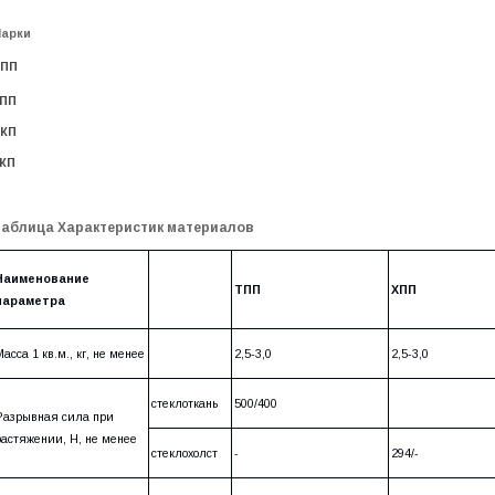
арки
ПП
ПП
КП
КП
аблица Характеристик материалов
Наименование
ТПП
ХПП
параметра
Масса 1 кв.м., кг, не менее
2,5-3,0
2,5-3,0
стеклоткань
500/400
Разрывная сила при
растяжении, Н, не менее
стеклохолст
-
294/-