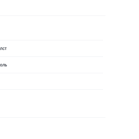
лст
оль