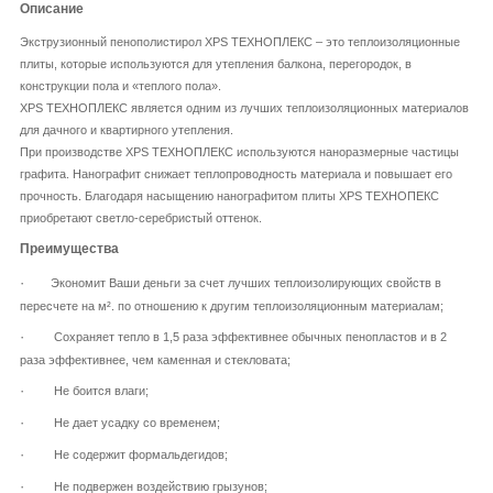
Описание
Экструзионный пенополистирол XPS ТЕХНОПЛЕКС – это теплоизоляционные
плиты, которые используются для утепления балкона, перегородок, в
конструкции пола и «теплого пола».
XPS ТЕХНОПЛЕКС является одним из лучших теплоизоляционных материалов
для дачного и квартирного утепления.
При производстве XPS ТЕХНОПЛЕКС используются наноразмерные частицы
графита. Нанографит снижает теплопроводность материала и повышает его
прочность. Благодаря насыщению нанографитом плиты XPS ТЕХНОПЕКС
приобретают светло-серебристый оттенок.
Преимущества
·
Экономит Ваши деньги за счет лучших теплоизолирующих свойств в
пересчете на м². по отношению к другим теплоизоляционным материалам;
·
Сохраняет тепло в 1,5 раза эффективнее обычных пенопластов и в 2
раза эффективнее, чем каменная и стекловата;
·
Не боится влаги;
·
Не дает усадку со временем;
·
Не содержит формальдегидов;
·
Не подвержен воздействию грызунов;