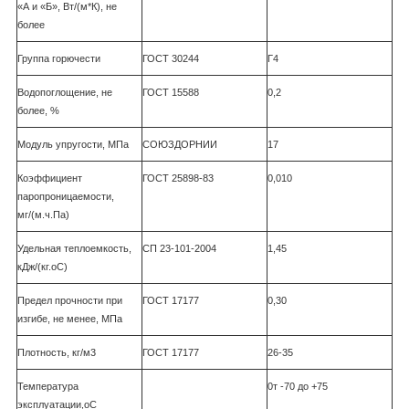
«А и «Б», Вт/(м*К), не
более
Группа горючести
ГОСТ 30244
Г4
Водопоглощение, не
ГОСТ 15588
0,2
более, %
Модуль упругости, МПа
СОЮЗДОРНИИ
17
Коэффициент
ГОСТ 25898-83
0,010
паропроницаемости,
мг/(м.ч.Па)
Удельная теплоемкость,
СП 23-101-2004
1,45
кДж/(кг.
о
С)
Предел прочности при
ГОСТ 17177
0,30
изгибе, не менее, МПа
Плотность, кг/м
3
ГОСТ 17177
26-35
Температура
0т -70 до +75
эксплуатации,
о
С