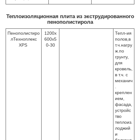
Теплоизоляционная плита из экструдированного
пенополистирола
Пенополистиро
1200х
Тепл-ия
лТехноплекс
600х5
полов,в
XPS
0-30
т.ч.нагру
ж.по
грунту,
для
кровель,
в т.ч. с
механич
.
креплен
ием,
фасада,
устройс
тво
теплоиз.
лоджий
и